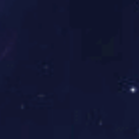
常常出现剧烈波动，这给投资者带来了巨大的不确
定性。以比特币为例，其价格的波动幅度远高于传
统金融资产，这使得一些投资者在短期内难以应对
市场的剧烈起伏。
其次，数字货币市场缺乏足够的监管，导致一些非
法活动屡禁不止。黑客攻击、虚假项目、市场操纵
等现象层出不穷
3377体育网站
，极大地增加了投
资者的风险。同时，由于一些国家对数字货币的监
管政策尚不明确，跨境交易中也存在合规风险。
然而，数字货币市场的机遇同样巨大。随着去中心
化金融（DeFi）的发展，数字货币市场提供了更
多创新的金融工具和产品，为投资者带来了更高的
收益空间。稳定币的出现，则帮助市场减缓了价格