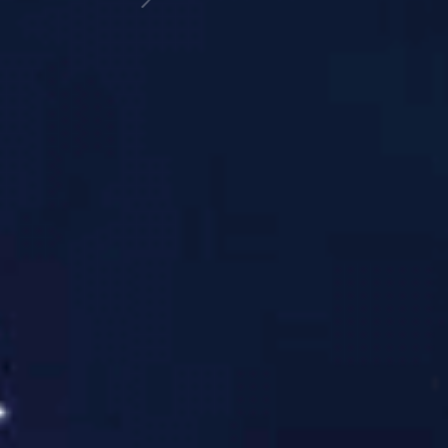
转向技术创新与金融需求。区块链技术的发展、去
中心化金融（DeFi）的崛起、稳定币的推出，都
在不断推动市场的成熟和多元化。这些变化使得数
字货币市场逐步从一个以“炒作”为主的领域，向一
个具有实际应用价值的金融市场转型。
2、数字货币市场发展趋势分析
首先，技术创新是数字货币市场发展的主要驱动力
之一。区块链技术作为数字货币的核心基础，正在
不断演化。从最初的比特币区块链，到以太坊的智
能合约，再到当前的Layer 2解决方案和跨链技
术，区块链技术正逐步突破技术瓶颈，提供更高
效、更安全的交易和信息存储方式。这种创新将进
一步降低交易成本，提高市场流动性。
其次，数字货币市场的监管环境正处于全球范围内
的逐步规范化阶段。虽然部分国家如中国对数字货